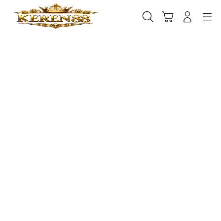
Skip
to
Cari
Troli
Login
Navigation
content