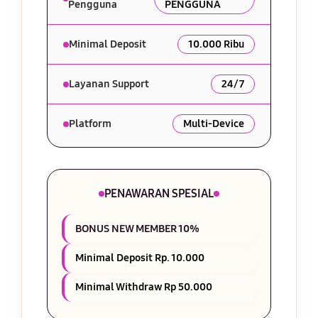
Pengguna
PENGGUNA
Minimal Deposit
10.000 Ribu
Layanan Support
24/7
Platform
Multi-Device
PENAWARAN SPESIAL
BONUS NEW MEMBER 10%
Minimal Deposit Rp. 10.000
Minimal Withdraw Rp 50.000