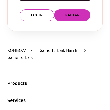
LOGIN
DAFTAR
Layer Popup Close
KOMBO77
>
Game Terbaik Hari Ini
>
Game Terbaik
Buka
Footer Navigation
Products
Buka
Services
Buka