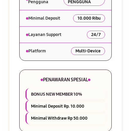
Pengguna
PENGGUNA
Minimal Deposit
10.000 Ribu
Layanan Support
24/7
Platform
Multi-Device
PENAWARAN SPESIAL
BONUS NEW MEMBER 10%
Minimal Deposit Rp. 10.000
Minimal Withdraw Rp 50.000