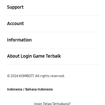
Support
Buka
Account
Buka
Information
Buka
About Login Game Terbaik
© 2026 KOMBO77. All rights reserved.
Indonesia / Bahasa Indonesia
Ingin Tetap Terhubung?