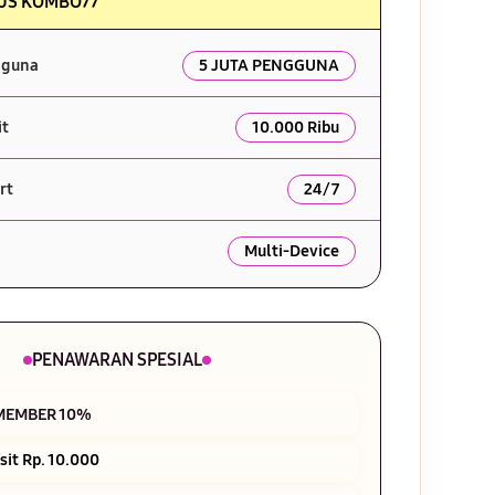
TUS KOMBO77
gguna
5 JUTA PENGGUNA
it
10.000 Ribu
rt
24/7
Multi-Device
PENAWARAN SPESIAL
MEMBER 10%
it Rp. 10.000