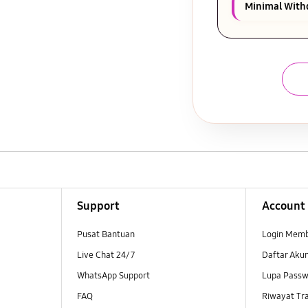
Minimal With
Support
Account
Pusat Bantuan
Login Mem
Live Chat 24/7
Daftar Aku
WhatsApp Support
Lupa Passw
FAQ
Riwayat Tr