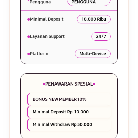
Pengguna
PENGGUNA
Minimal Deposit
10.000 Ribu
Layanan Support
24/7
Platform
Multi-Device
PENAWARAN SPESIAL
BONUS NEW MEMBER 10%
Minimal Deposit Rp. 10.000
Minimal Withdraw Rp 50.000