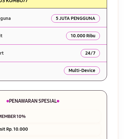
TUS KOMBO77
gguna
5 JUTA PENGGUNA
it
10.000 Ribu
rt
24/7
Multi-Device
PENAWARAN SPESIAL
MEMBER 10%
it Rp. 10.000