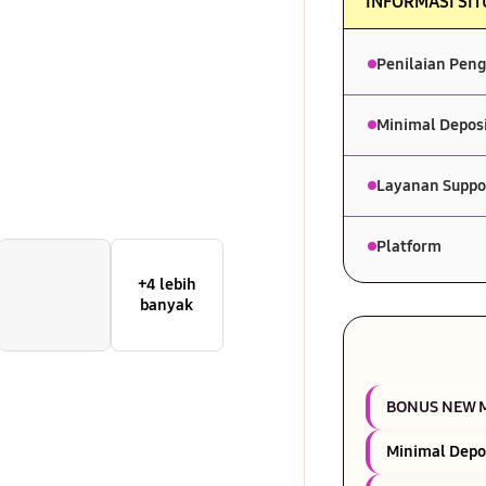
INFORMASI SI
Penilaian Pen
Minimal Depos
Layanan Suppo
Platform
+4 lebih
banyak
BONUS NEW 
Minimal Depos