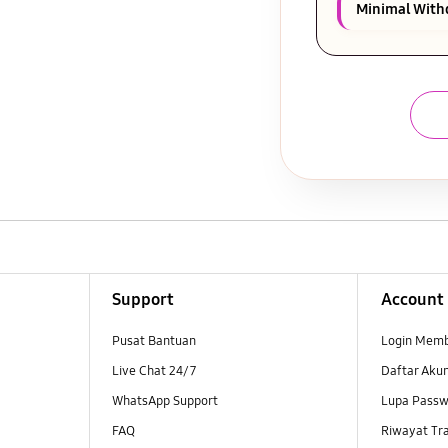
Minimal With
Support
Account
Pusat Bantuan
Login Mem
Live Chat 24/7
Daftar Aku
WhatsApp Support
Lupa Passw
FAQ
Riwayat Tr