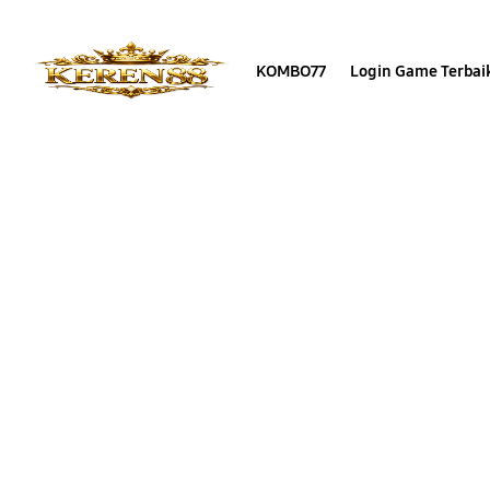
Skip
to
content
KOMBO77
Login Game Terbai