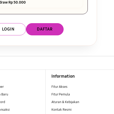
draw Rp 50.000
LOGIN
DAFTAR
Information
ber
Fitur Akses
n Baru
Fitur Pemula
ord
Aturan & Kebijakan
ansaksi
Kontak Resmi