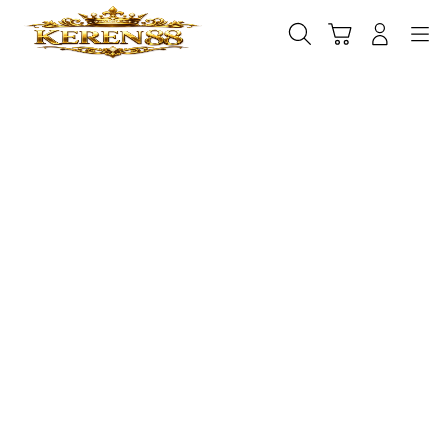
Skip
to
Cari
Troli
Login
Navigation
content