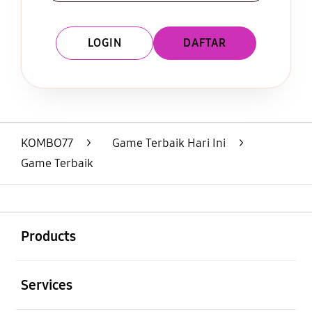
LOGIN
DAFTAR
Layer Popup Close
KOMBO77
>
Game Terbaik Hari Ini
>
Game Terbaik
Buka
Footer Navigation
Products
Buka
Services
Buka