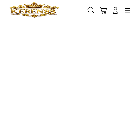
Skip
to
Cari
Troli
Login
Navigation
content