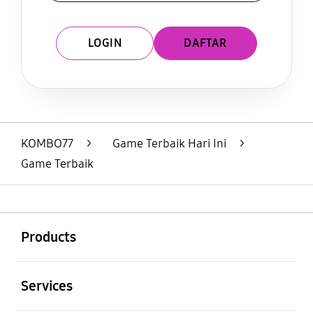
LOGIN
DAFTAR
Layer Popup Close
KOMBO77
>
Game Terbaik Hari Ini
>
Game Terbaik
Buka
Footer Navigation
Products
Buka
Services
Buka